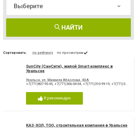
НАЙТИ
Сортировать:
по рейтингу
по просмотрам
SunCity (СанСити), жилой Smart комплекс в
Уральске
Уральск, ул. Михаила Абдолова, 40-А
+7(771)807-95-45
,
+7(771)306-04-04
,
+7(771)310-99-19
,
+7(771)306-34-34
Я рекомендую
КАЗ-ХОЛ, ТОО, строительная компания в Уральске