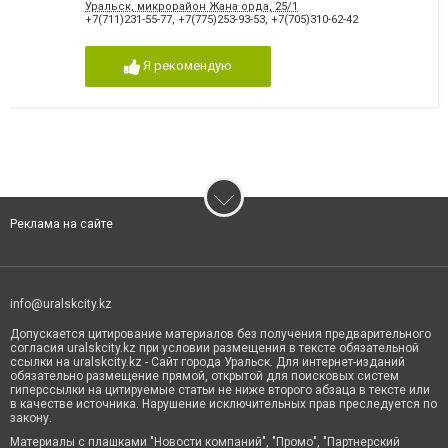
Уральск, микрорайон Жана орда, 25/1
+7(711)231-55-77
,
+7(775)253-93-53
,
+7(705)310-62-42
Я рекомендую
Реклама на сайте
info@uralskcity.kz
Допускается цитирование материалов без получения предварительного
согласия uralskcity.kz при условии размещения в тексте обязательной
ссылки на uralskcity.kz - Сайт города Уральск. Для интернет-изданий
обязательно размещение прямой, открытой для поисковых систем
гиперссылки на цитируемые статьи не ниже второго абзаца в тексте или
в качестве источника. Нарушение исключительных прав преследуется по
закону.
Материалы с плашками "Новости компаний", "Промо", "Партнерский