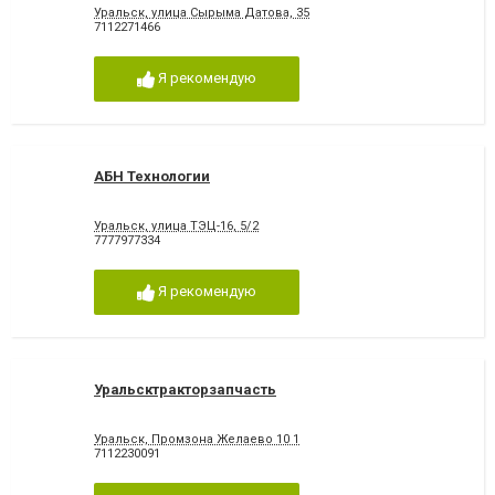
Уральск, улица Сырыма Датова, 35
7112271466
Я рекомендую
АБН Технологии
Уральск, улица ТЭЦ-16, 5/2
7777977334
Я рекомендую
Уральсктракторзапчасть
Уральск, Промзона Желаево 10 1
7112230091