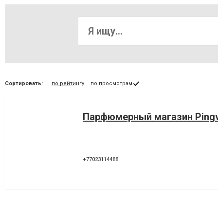
Сортировать:
по рейтингу
по просмотрам
Парфюмерный магазин Pingv
+77023114488