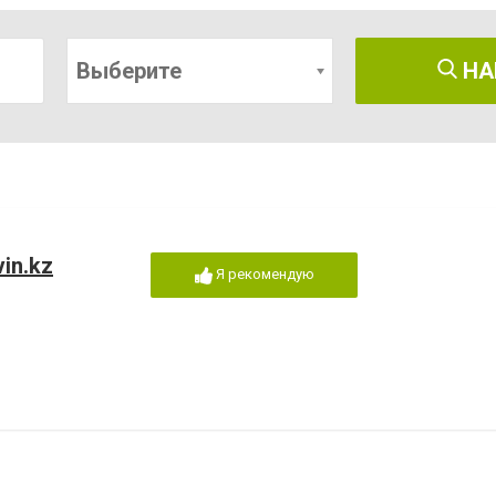
Выберите
НА
in.kz
Я рекомендую