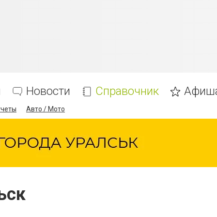
я
Новости
Справочник
Афиш
тчеты
Авто / Мото
ьск