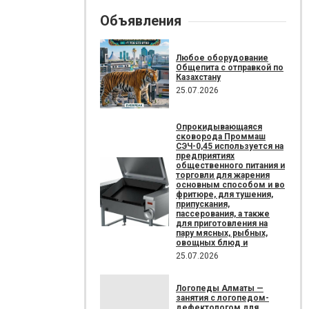
Объявления
Любое оборудование
Общепита с отправкой по
Казахстану
25.07.2026
Опрокидывающаяся
сковорода Проммаш
СЭЧ-0,45 используется на
предприятиях
общественного питания и
торговли для жарения
основным способом и во
фритюре, для тушения,
припускания,
пассерования, а также
для приготовления на
пару мясных, рыбных,
овощных блюд и
25.07.2026
Логопеды Алматы —
занятия с логопедом-
дефектологом для