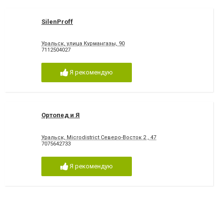
SilenProff
Уральск, улица Курмангазы, 90
7112504027
Я рекомендую
Ортопед и Я
Уральск, Microdistrict Северо-Восток 2 , 47
7075642733
Я рекомендую