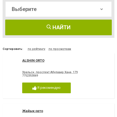
НАЙТИ
Сортировать:
по рейтингу
по просмотрам
ALSHIN ORTO
Уральск, проспект Абулхаир Хана, 179
7752353069
Я рекомендую
Жайык орто