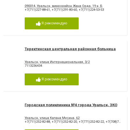
090014, Уральск, микрорайон Жана Орда, 19 к, Б
+7(711)227-88-61
,
+7(711)291-80-60
,
+7(711)224-53-53
Я рекомендую
Теректинская центральная районная больница
Уральск, улица Интернациональная, 3/2
7113236434
Я рекомендую
Городская поликлиника №4 города Уральск, ЗКО
Уральск, улица Капана Мусина, 62
+7(711)252-82-88
,
+7(711)252-82-20
,
+7(771)252-82-22
,
+7(708)767-21-96