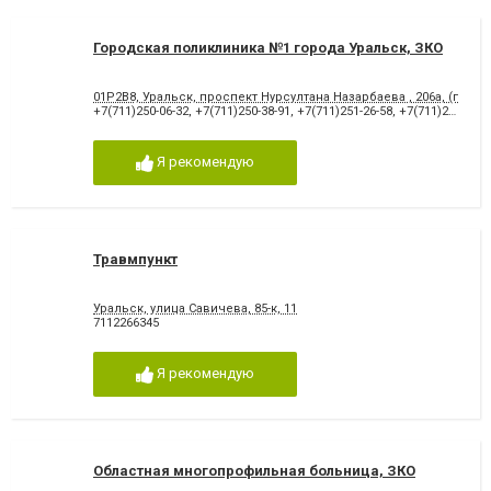
Городская поликлиника №1 города Уральск, ЗКО
01P2B8, Уральск, проспект Нурсултана Назарбаева , 206а, (полик
+7(711)250-06-32
,
+7(711)250-38-91
,
+7(711)251-26-58
,
+7(711)251-52-42
Я рекомендую
Травмпункт
Уральск, улица Савичева, 85-к, 11
7112266345
Я рекомендую
Областная многопрофильная больница, ЗКО