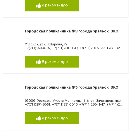
Я рекомендую
Городская поликлиника №3 города Уральск, ЗКО
Уральск, улица Карева, 22
+7(711)250-46-97
,
+7(711)250-31-39
,
+7(711)250-50-37
,
+7(711)251-40-34
Я рекомендую
Городская поликлиника №6 города Уральск, ЗКО
090009, Уральск, Мурата Монкеулы, 116, р-н Зачаганск, мкр. Арм
+7(711)291-80-51
,
+7(711)231-00-10
,
+7(711)230-41-47
,
+7(711)230-31-35
Я рекомендую