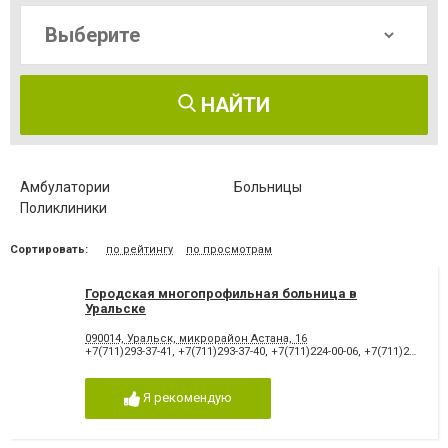
НАЙТИ
Амбулатории
Больницы
Поликлиники
Сортировать:
по рейтингу
по просмотрам
Городская многопрофильная больница в
Уральске
090014, Уральск, микрорайон Астана, 16
+7(711)293-37-41
,
+7(711)293-37-40
,
+7(711)224-00-06
,
+7(711)293-37-44
Я рекомендую