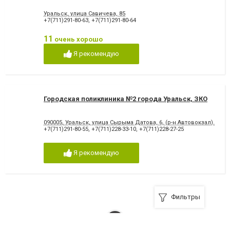
Уральск, улица Савичева, 85
+7(711)291-80-63
,
+7(711)291-80-64
11
очень хорошо
Я рекомендую
Городская поликлиника №2 города Уральск, ЗКО
090005, Уральск, улица Сырыма Датова, 6, (р-н Автовокзал).
+7(711)291-80-55
,
+7(711)228-33-10
,
+7(711)228-27-25
Я рекомендую
Фильтры