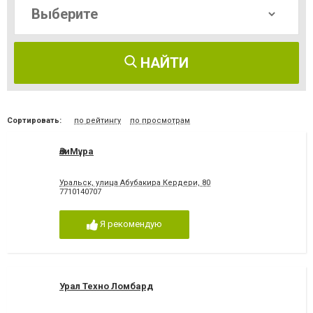
НАЙТИ
Сортировать:
по рейтингу
по просмотрам
ӘлиМұра
Уральск, улица Абубакира Кердери, 80
7710140707
Я рекомендую
Урал Техно Ломбард