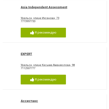
Asia Independent Assessment
Уральск, улица Ихсанова, 73
7773997733
Я рекомендую
EXPERT
Уральск, улица Касыма Аманжолова, 98
7112507777
Я рекомендую
Ассистанс