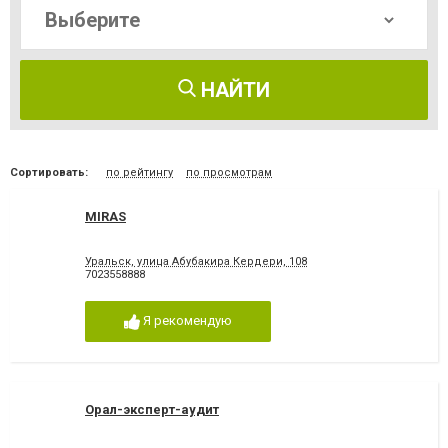
НАЙТИ
Сортировать:
по рейтингу
по просмотрам
MIRAS
Уральск, улица Абубакира Кердери, 108
7023558888
Я рекомендую
Орал-эксперт-аудит