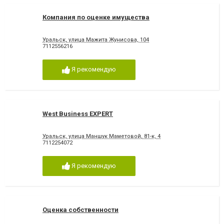
Компания по оценке имущества
Уральск, улица Мажита Жунисова, 104
7112556216
Я рекомендую
West Business EXPERT
Уральск, улица Маншук Маметовой, 81-к, 4
7112254072
Я рекомендую
Оценка собственности