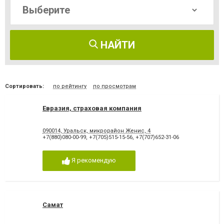
НАЙТИ
Сортировать:
по рейтингу
по просмотрам
Евразия, страховая компания
090014, Уральск, микрорайон Женис, 4
+7(880)080-00-99
,
+7(705)515-15-56
,
+7(707)652-31-06
Я рекомендую
Самат