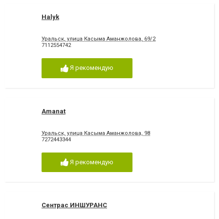
Halyk
Уральск, улица Касыма Аманжолова, 69/2
7112554742
Я рекомендую
Amanat
Уральск, улица Касыма Аманжолова, 98
7272443344
Я рекомендую
Сентрас ИНШУРАНС