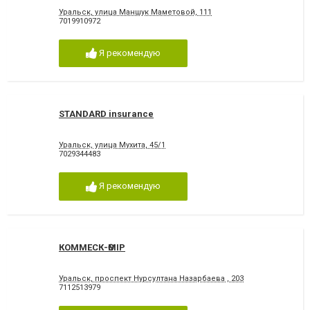
Уральск, улица Маншук Маметовой, 111
7019910972
Я рекомендую
STANDARD insurance
Уральск, улица Мухита, 45/1
7029344483
Я рекомендую
КОММЕСК-ӨМІР
Уральск, проспект Нурсултана Назарбаева , 203
7112513979