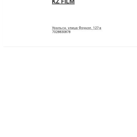
KZ FILM
Уральск, улица Фрунзе, 127-а
7028830878