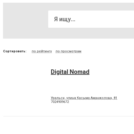
Сортировать:
по рейтингу
по просмотрам
Digital Nomad
Уральск, улица Касыма Аманжолова, 81
7024909672