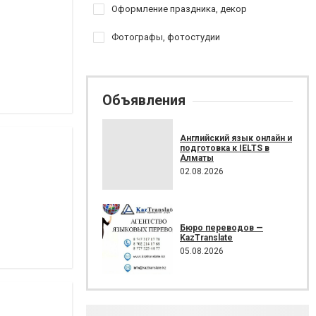
Оформление праздника, декор
Фотографы, фотостудии
Объявления
Английский язык онлайн и
подготовка к IELTS в
Алматы
02.08.2026
Бюро переводов —
KazTranslate
05.08.2026