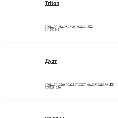
Triton
Уральск, улица Курмангазы, 80/1
7112503421
Дуэт
Уральск, проспект Нурсултана Назарбаева, 196
7058211230