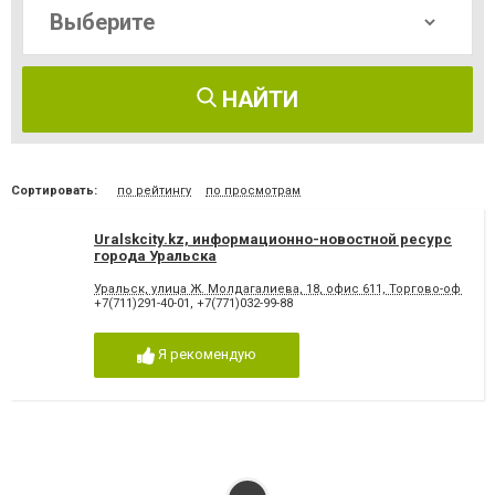
НАЙТИ
Сортировать:
по рейтингу
по просмотрам
Uralskcity.kz, информационно-новостной ресурс
города Уральска
Уральск, улица Ж. Молдагалиева, 18, офис 611, Торгово-офисны
+7(711)291-40-01
,
+7(771)032-99-88
Я рекомендую