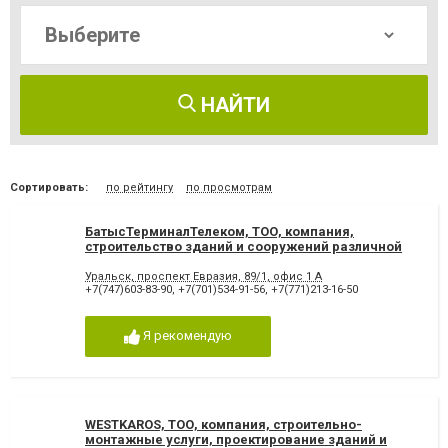
НАЙТИ
Сортировать:
по рейтингу
по просмотрам
БатысТерминалТелеком, ТОО, компания,
строительство зданий и сооружений различной
сложности
Уральск, проспект Евразия, 89/1, офис 1 А
+7(747)603-83-90
,
+7(701)534-91-56
,
+7(771)213-16-50
Я рекомендую
WESTKAROS, ТОО, компания, строительно-
монтажные услуги, проектирование зданий и