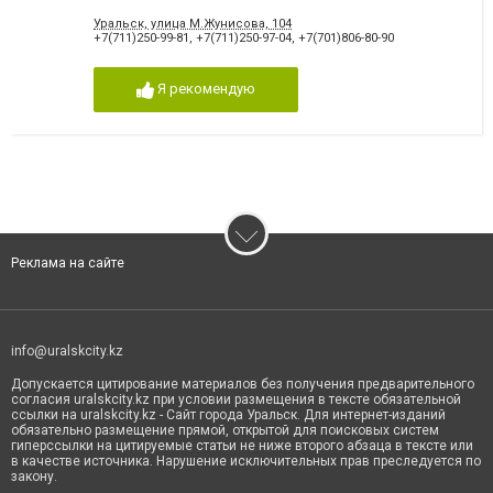
сооружений
Уральск, улица М.Жунисова, 104
+7(711)250-99-81
,
+7(711)250-97-04
,
+7(701)806-80-90
Я рекомендую
Реклама на сайте
info@uralskcity.kz
Допускается цитирование материалов без получения предварительного
согласия uralskcity.kz при условии размещения в тексте обязательной
ссылки на uralskcity.kz - Сайт города Уральск. Для интернет-изданий
обязательно размещение прямой, открытой для поисковых систем
гиперссылки на цитируемые статьи не ниже второго абзаца в тексте или
в качестве источника. Нарушение исключительных прав преследуется по
закону.