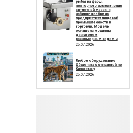
рыбы на фарш,
повторного измельчения
котлетной массы и
набивки колбас на
предприятиях пищевой
промышленности и
торговли. Модель
оснащена мощным
двигателем,
равномерным ходом и
25.07.2026
Любое оборудование
Общепита с отправкой по
Казахстану
25.07.2026