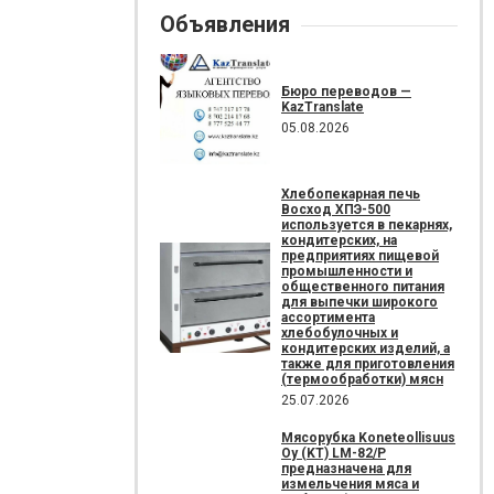
Объявления
Бюро переводов —
KazTranslate
05.08.2026
Хлебопекарная печь
Восход ХПЭ-500
используется в пекарнях,
кондитерских, на
предприятиях пищевой
промышленности и
общественного питания
для выпечки широкого
ассортимента
хлебобулочных и
кондитерских изделий, а
также для приготовления
(термообработки) мясн
25.07.2026
Мясорубка Koneteollisuus
Oy (KT)​ LM-82/P
предназначена для
измельчения мяса и