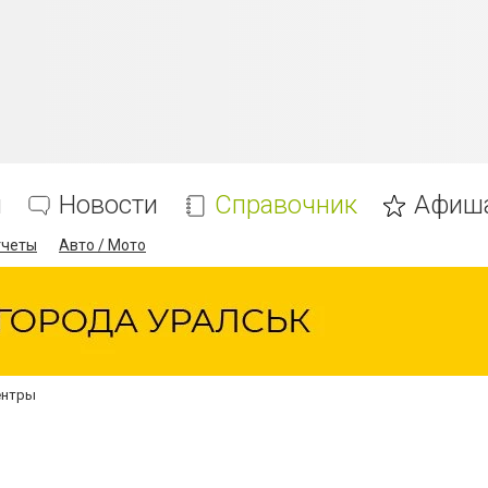
я
Новости
Справочник
Афиш
тчеты
Авто / Мото
ентры