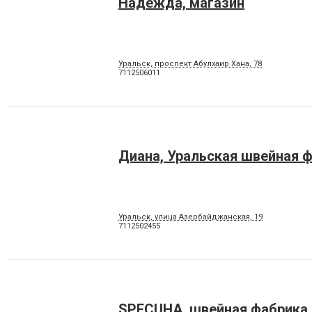
Надежда, магазин
Уральск, проспект Абулхаир Хана, 78
7112506011
Диана, Уральская швейная 
Уральск, улица Азербайджанская, 19
7112502455
SPECUHA, швейная фабрика