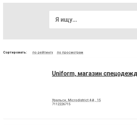
Сортировать:
по рейтингу
по просмотрам
Uniform, магазин спецодеж
Уральск, Microdistrict 4-й , 15
7112226715