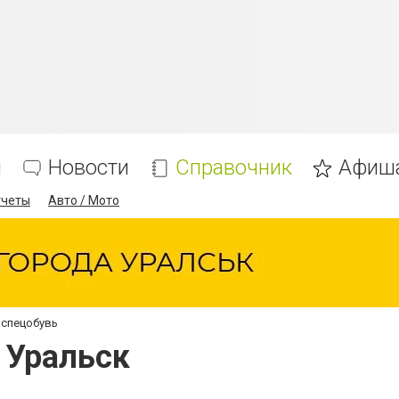
я
Новости
Справочник
Афиш
тчеты
Авто / Мото
 спецобувь
 Уральск