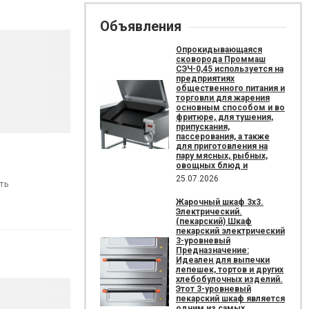
Объявления
Опрокидывающаяся
сковорода Проммаш
СЭЧ-0,45 используется на
предприятиях
общественного питания и
торговли для жарения
основным способом и во
фритюре, для тушения,
припускания,
пассерования, а также
для приготовления на
пару мясных, рыбных,
овощных блюд и
25.07.2026
ть
Жарочный шкаф 3х3.
Электрический.
(пекарский) Шкаф
пекарский электрический
3-уровневый
Предназначение:
Идеален для выпечки
лепешек, тортов и других
хлебобулочных изделий.
Этот 3-уровневый
пекарский шкаф является
одним из самых