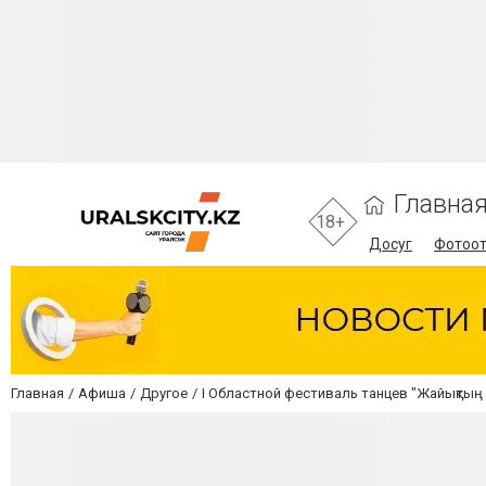
Главна
18+
Досуг
Фотоо
Главная
Афиша
Другое
I Областной фестиваль танцев "Жайықтың 