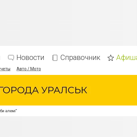
я
Новости
Справочник
Афиш
тчеты
Авто / Мото
би әлемі"