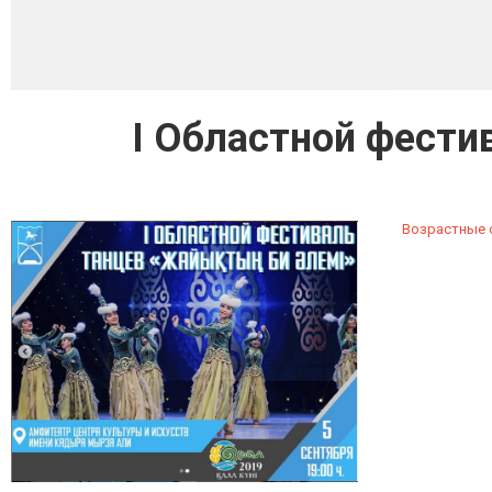
I Областной фести
Возрастные о