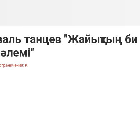
валь танцев "Жайықтың би
әлемі"
граничения: К