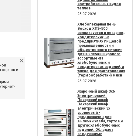
востребованных видов
теплов
25.07.2026
Хлебопекарная печь
Восход ХПЭ-500
используется в пекарнях,
кондитерских, на
предприятиях пищевой
промышленности и
общественного питания
для выпечки широкого
ассортимента
хлебобулочных и
ной
кондитерских изделий, а
 оценок и
также для приготовления
(термообработки) мясн
25.07.2026
ющими
нтернет-
Жарочный шкаф 3х6
Электрический.
Пекарский шкаф
Пекарский шкаф
электрический 3х
уровневый -
предназначен для
выпечки хлеба, тортов и
других хлебобулочных
изделий. Обладает
следующими