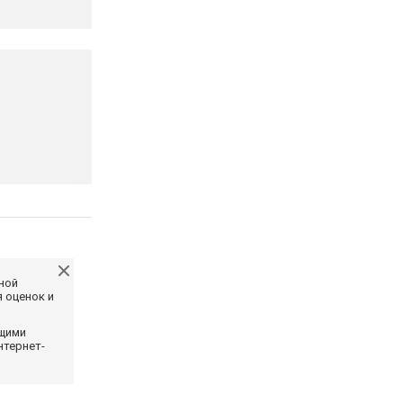
ной
 оценок и
ющими
нтернет-