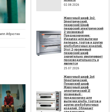
02.08.2026
Жарочный шкаф 2х2.
Электрический.
пекарский Шкаф
пекарский электрический
2-уровневый
ипп Абрютин
Предназначение:
Идеален для выпечки
лепешек, тортов и других
хлебобулочных изделий.
Этот 2-уровневый
пекарский шкаф
значительно увеличивает
производительность и
является
25.07.2026
Жарочный шкаф 2х4
Электрический.
Пекарский шкаф
Жарочный шкаф
электрический 2[
уровневый -
предназначен для
выпечки хлеба, тортов и
других хлебобулочных
изделий. Обладает
следующими