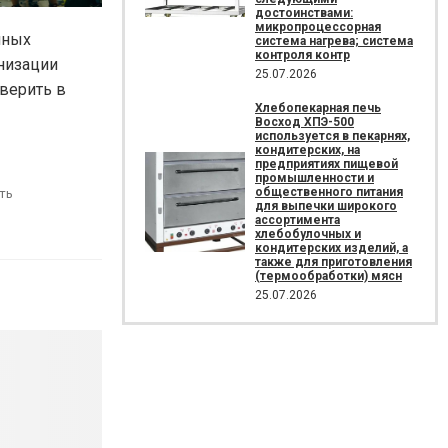
достоинствами:
микропроцессорная
йных
система нагрева; система
контроля контр
анизации
25.07.2026
верить в
Хлебопекарная печь
Восход ХПЭ-500
используется в пекарнях,
кондитерских, на
предприятиях пищевой
промышленности и
общественного питания
ть
для выпечки широкого
ассортимента
хлебобулочных и
кондитерских изделий, а
также для приготовления
(термообработки) мясн
25.07.2026