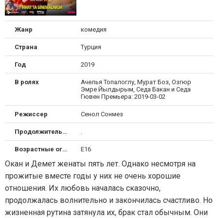
Жанр
комедия
Страна
Турция
Год
2019
В ролях
Ачелья Топалоглу, Мурат Боз, Озгюр
Эмре Йылдырым, Седа Бакан и Седа
Гювен Премьера: 2019-03-02
Режиссер
Сенол Сонмез
Продолжительность
.
Возрастные ограничения
Е16
Окан и Демет женаты пять лет. Однако несмотря на
прожитые вместе годы у них не очень хорошие
отношения. Их любовь началась сказочно,
продолжалась волнительно и закончилась счастливо. Но
жизненная рутина затянула их, брак стал обычным. Они