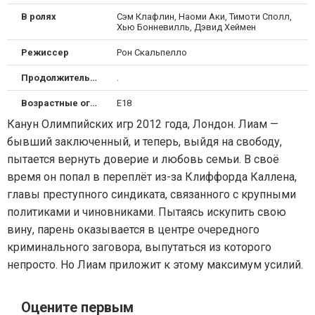
В ролях
Сэм Клафлин, Наоми Аки, Тимоти Сполл,
Хью Бонневилль, Дэвид Хеймен
Режиссер
Рон Скальпелло
Продолжительность
.
Возрастные ограничения
Е18
Канун Олимпийских игр 2012 года, Лондон. Лиам —
бывший заключенный, и теперь, выйдя на свободу,
пытается вернуть доверие и любовь семьи. В своё
время он попал в переплёт из-за Клиффорда Каллена,
главы преступного синдиката, связанного с крупными
политиками и чиновниками. Пытаясь искупить свою
вину, парень оказывается в центре очередного
криминального заговора, выпутаться из которого
непросто. Но Лиам приложит к этому максимум усилий.
Оцените первым