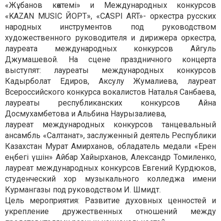
«Жұбанов көктемі» и Международных конкурсов
«KAZAN MUSIC ЙОРТ», «CASPI ART»- оркестра русских
народных инструментов под руководством
художественного руководителя и дирижера оркестра,
лауреата международных конкурсов Айгуль
Джумашевой. На сцене праздничного концерта
выступят: лауреаты международных конкурсов
Кадырболат Едиров, Аксулу Жумалиева, лауреат
Всероссийского конкурса вокалистов Наталья Санбаева,
лауреаты республиканских конкурсов Айна
Досмухамбетова и Альбина Наурызалиева,
лауреат международных конкурсов танцевальный
ансамбль «Салтанат», заслуженный деятель Республики
Казахстан Мурат Амирханов, обладатель медали «Ерен
еңбегі үшін» Айбар Хайырханов, Александр Томиленко,
лауреат международных конкурсов Евгений Курдюков,
студенческий хор музыкального колледжа имени
Курмангазы под руководством И. Шмидт.
Цель мероприятия: Развитие духовных ценностей и
укрепление дружественных отношений между