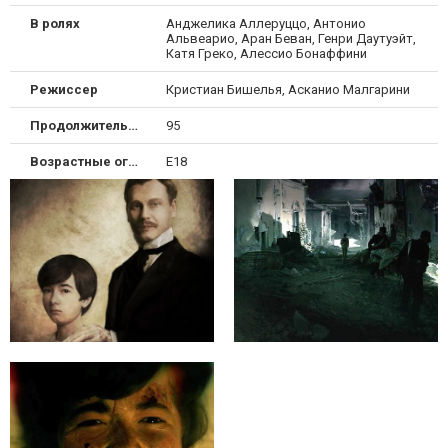
В ролях
Анджелика Аллеруццо, Антонио
Альвеарио, Аран Беван, Генри Даутуэйт,
Катя Греко, Алессио Бонаффини
Режиссер
Кристиан Бишелья, Асканио Малгарини
Продолжительность
95
Возрастные ограничения
Е18