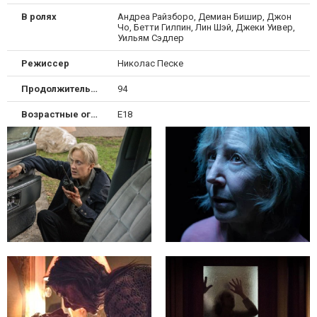
В ролях
Андреа Райзборо, Демиан Бишир, Джон
Чо, Бетти Гилпин, Лин Шэй, Джеки Уивер,
Уильям Сэдлер
Режиссер
Николас Песке
Продолжительность
94
Возрастные ограничения
Е18