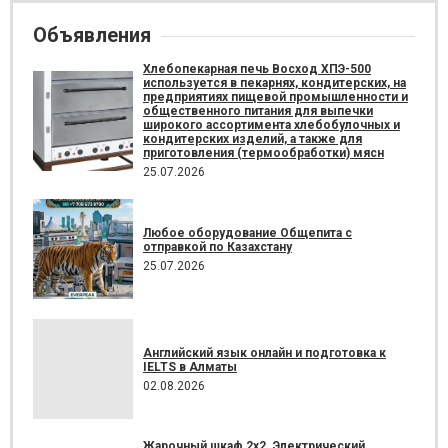
Объявления
Хлебопекарная печь Восход ХПЭ-500
используется в пекарнях, кондитерских, на
предприятиях пищевой промышленности и
общественного питания для выпечки
широкого ассортимента хлебобулочных и
кондитерских изделий, а также для
приготовления (термообработки) мясн
25.07.2026
Любое оборудование Общепита с
отправкой по Казахстану
25.07.2026
Английский язык онлайн и подготовка к
IELTS в Алматы
02.08.2026
Жарочный шкаф 2х2. Электрический.