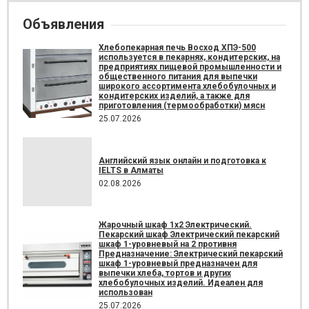
Объявления
Хлебопекарная печь Восход ХПЭ-500
используется в пекарнях, кондитерских, на
предприятиях пищевой промышленности и
общественного питания для выпечки
широкого ассортимента хлебобулочных и
кондитерских изделий, а также для
приготовления (термообработки) мясн
25.07.2026
Английский язык онлайн и подготовка к
IELTS в Алматы
02.08.2026
Жарочный шкаф 1х2 Электрический.
Пекарский шкаф Электрический пекарский
шкаф 1-уровневый на 2 противня
Предназначение: Электрический пекарский
шкаф 1-уровневый предназначен для
выпечки хлеба, тортов и других
хлебобулочных изделий. Идеален для
использован
25.07.2026