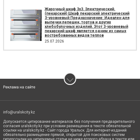
Жарочный шкаф 3х3. Электрический.
(пекарский) Шкаф пекарский электрический
3-уровневый Предназначение: Идеален для
выпечки лепешек, тортов и других
хлебобулочных изделий. Этот 3-уровневый
пекарский шкаф является одним из самых
востребованных видов теплов
25.07.2026
Реклама на сайте
info@uralskcity.kz
Допускается цитирование материалов без получения предварительного
согласия uralskcity.kz при условии размещения в тексте обязательной
ссылки на uralskcity.kz - Сайт города Уральск. Для интернет-изданий
обязательно размещение прямой, открытой для поисковых систем
гиперссылки на цитируемые статьи не ниже второго абзаца в тексте или