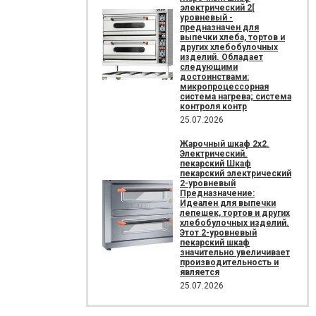
электрический 2[
уровневый -
предназначен для
выпечки хлеба, тортов и
других хлебобулочных
изделий. Обладает
следующими
достоинствами:
микропроцессорная
система нагрева; система
контроля контр
25.07.2026
Жарочный шкаф 2х2.
Электрический.
пекарский Шкаф
пекарский электрический
2-уровневый
Предназначение:
Идеален для выпечки
лепешек, тортов и других
хлебобулочных изделий.
Этот 2-уровневый
пекарский шкаф
значительно увеличивает
производительность и
является
25.07.2026