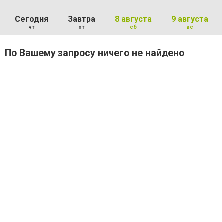
Сегодня
Завтра
8 августа
9 августа
чт
пт
сб
вс
По Вашему запросу ничего не найдено