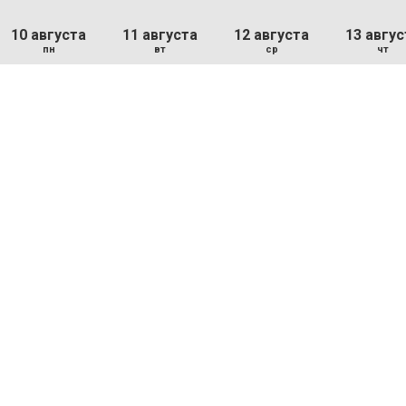
10 августа
11 августа
12 августа
13 авгус
пн
вт
ср
чт