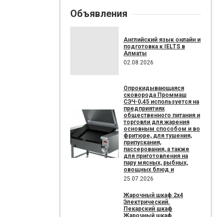
Объявления
Английский язык онлайн и
подготовка к IELTS в
Алматы
02.08.2026
Опрокидывающаяся
сковорода Проммаш
СЭЧ-0,45 используется на
предприятиях
общественного питания и
торговли для жарения
основным способом и во
фритюре, для тушения,
припускания,
пассерования, а также
для приготовления на
пару мясных, рыбных,
овощных блюд и
25.07.2026
Жарочный шкаф 2х4
Электрический.
Пекарский шкаф
Жарочный шкаф