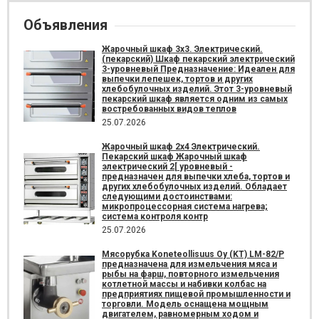
Объявления
Жарочный шкаф 3х3. Электрический.
(пекарский) Шкаф пекарский электрический
3-уровневый Предназначение: Идеален для
выпечки лепешек, тортов и других
хлебобулочных изделий. Этот 3-уровневый
пекарский шкаф является одним из самых
востребованных видов теплов
25.07.2026
Жарочный шкаф 2х4 Электрический.
Пекарский шкаф Жарочный шкаф
электрический 2[ уровневый -
предназначен для выпечки хлеба, тортов и
других хлебобулочных изделий. Обладает
следующими достоинствами:
микропроцессорная система нагрева;
система контроля контр
25.07.2026
Мясорубка Koneteollisuus Oy (KT)​ LM-82/P
предназначена для измельчения мяса и
рыбы на фарш, повторного измельчения
котлетной массы и набивки колбас на
предприятиях пищевой промышленности и
торговли. Модель оснащена мощным
двигателем, равномерным ходом и