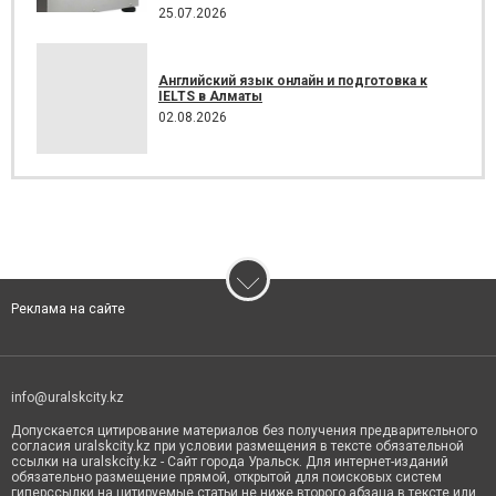
25.07.2026
Английский язык онлайн и подготовка к
IELTS в Алматы
02.08.2026
Реклама на сайте
info@uralskcity.kz
Допускается цитирование материалов без получения предварительного
согласия uralskcity.kz при условии размещения в тексте обязательной
ссылки на uralskcity.kz - Сайт города Уральск. Для интернет-изданий
обязательно размещение прямой, открытой для поисковых систем
гиперссылки на цитируемые статьи не ниже второго абзаца в тексте или