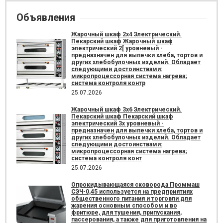
Объявления
Жарочный шкаф 2х4 Электрический.
Пекарский шкаф Жарочный шкаф
электрический 2[ уровневый -
предназначен для выпечки хлеба, тортов и
других хлебобулочных изделий. Обладает
следующими достоинствами:
микропроцессорная система нагрева;
система контроля контр
25.07.2026
Жарочный шкаф 3х6 Электрический.
Пекарский шкаф Пекарский шкаф
электрический 3х уровневый -
предназначен для выпечки хлеба, тортов и
других хлебобулочных изделий. Обладает
следующими достоинствами:
микропроцессорная система нагрева;
система контроля конт
25.07.2026
Опрокидывающаяся сковорода Проммаш
СЭЧ-0,45 используется на предприятиях
общественного питания и торговли для
жарения основным способом и во
фритюре, для тушения, припускания,
пассерования, а также для приготовления на