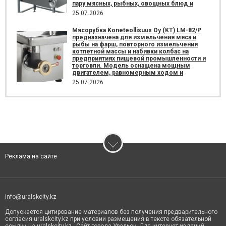
пару мясных, рыбных, овощных блюд и
25.07.2026
Мясорубка Koneteollisuus Oy (KT)​ LM-82/P
предназначена для измельчения мяса и
рыбы на фарш, повторного измельчения
котлетной массы и набивки колбас на
предприятиях пищевой промышленности и
торговли. Модель оснащена мощным
двигателем, равномерным ходом и
25.07.2026
Реклама на сайте
info@uralskcity.kz
Допускается цитирование материалов без получения предварительного
согласия uralskcity.kz при условии размещения в тексте обязательной