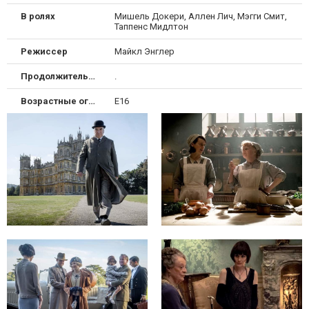
В ролях
Мишель Докери, Аллен Лич, Мэгги Смит,
Таппенс Мидлтон
Режиссер
Майкл Энглер
Продолжительность
.
Возрастные ограничения
Е16