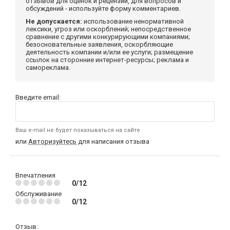
отзывов для оценок и рецензий, для вопросов и
обсуждений - используйте форму комментариев.
Не допускается:
использование ненормативной
лексики, угроз или оскорблений; непосредственное
сравнение с другими конкурирующими компаниями;
безосновательные заявления, оскорбляющие
деятельность компании и/или ее услуги; размещение
ссылок на сторонние интернет-ресурсы; реклама и
самореклама.
Введите email:
Ваш e-mail не будет показываться на сайте
или
Авторизуйтесь
для написания отзыва
Впечатления
0/12
Обслуживание
0/12
Отзыв: